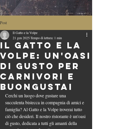
Post
Il Gatto e la Volpe
21 gen 2025
Tempo di lettura: 1 min
Il Gatto e la
Volpe: Un'Oasi
di Gusto per
Carnivori e
Buongustai
Cerchi un luogo dove gustare una 
succulenta bistecca in compagnia di amici e 
famiglia? Al Gatto e la Volpe troverai tutto 
ciò che desideri. Il nostro ristorante è un'oasi 
di gusto, dedicata a tutti gli amanti della 