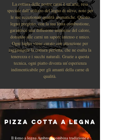
La cottura delle nostre carni è un’arte, resa
speciale dall’utilizzo del legno di ulivo, noto per
le sue eccezionali qualità aromatiche. Questo
legno pregiato, con la sua lenta combustione,
garantisce una diffusione uniforme del calore,
donando alle carni un sapore intenso e unico.
Ogni taglio viene curato con attenzione per
raggiungere la cottura perfetta, che ne esalta la
tenerezza e i succhi naturali. Grazie a questa
tecnica, ogni piatto diventa un’esperienza
indimenticabile per gli amanti della carne di
qualità.
Pizza cotta a legna
Il forno a legna Ambrogi combina tradizione e