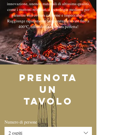
innovazione, unendo materiali di altissima qualità,
come i mattoni refrattari, a tecnologie moderne per
garantire una cottura uniforme e impeccabile.
Raggiunge rapidamente temperature elevate fino a
400°C, offrendo una cottura perfetta!
PRENOTA
UN
TAVOLO
Numero di persone
2 ospiti