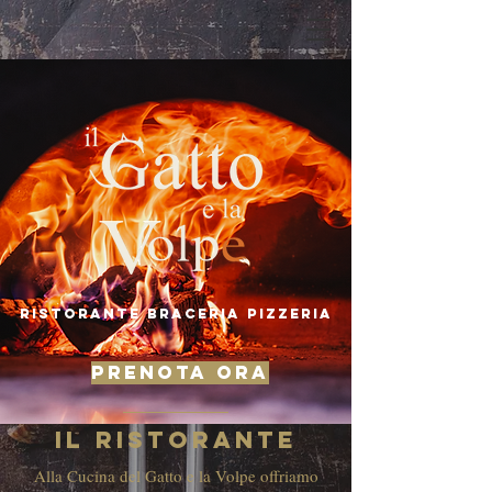
ristorante braceria pizzeria
PRENOTA ORA
Il Ristorante
Alla Cucina del Gatto e la Volpe offriamo